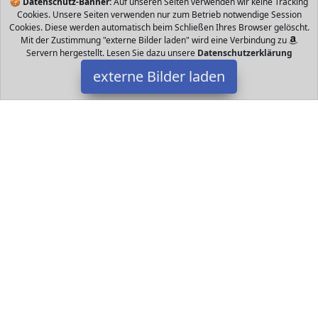
🍪
Datenschutz-Banner:
Auf unseren Seiten verwenden wir keine Tracking
Cookies. Unsere Seiten verwenden nur zum Betrieb notwendige Session
Cookies. Diese werden automatisch beim Schließen Ihres Browser gelöscht.
Mit der Zustimmung "externe Bilder laden" wird eine Verbindung zu
Servern hergestellt. Lesen Sie dazu unsere
Datenschutzerklärung
externe Bilder laden
Logbuch-Verlag
cm cm Lasche Kleine dunkelblaue Papiertüten aus Kraftpapier Zur
Verpackung von kleinen Dingen Die Papiertütchen werden
verwendet um Kleinigk Logbuch-Verlag
Datakids ist Teilnehmer am Partnerprogramm der
EU S.à r.l.
Dieses Partnerprogramm wurde ins Leben gerufen, um Links auf
externe
Internetseiten platzieren zu können. Die Bertreiber von
Datakids verdienen mit Kostenerstattungen durch
mit. Der
Inhalt der Produktseiten auf Datakids kommt von
Service LLC.
Der Inhalt wird wie übertragen und ohne Veränderung
wiedergegeben. Der Inhalt kann sich jederzeit ändern.