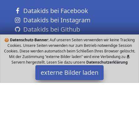
Datakids bei Facebook
Datakids bei Instagram
Datakids bei Github
🍪
Datenschutz-Banner:
Auf unseren Seiten verwenden wir keine Tracking
Cookies. Unsere Seiten verwenden nur zum Betrieb notwendige Session
Cookies. Diese werden automatisch beim Schließen Ihres Browser gelöscht.
Mit der Zustimmung "externe Bilder laden" wird eine Verbindung zu
Servern hergestellt. Lesen Sie dazu unsere
Datenschutzerklärung
externe Bilder laden
fastique kids
Babyartikel as Baby Tragetuch stärkt die Bindung zwischen Mutter
und Kind Das Baby fühlt sich im Baby Tragetuch geborgen und
genießt die warme Körpernähe D fastique kids
Datakids ist Teilnehmer am Partnerprogramm der
EU S.à r.l.