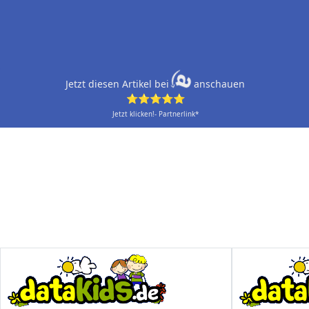
Jetzt diesen Artikel bei
anschauen
⭐⭐⭐⭐⭐
Jetzt klicken!- Partnerlink*