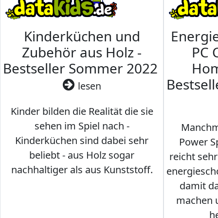
Kinderküchen und
Energi
Zubehör aus Holz -
PC 
Bestseller Sommer 2022
Hom
Bestsel
lesen
Kinder bilden die Realität die sie
sehen im Spiel nach -
Manchma
Kinderküchen sind dabei sehr
Power Sp
beliebt - aus Holz sogar
reicht seh
nachhaltiger als aus Kunststoff.
energiesch
damit d
machen u
h