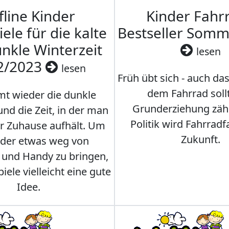
fline Kinder
Kinder Fahrr
iele für die kalte
Bestseller Som
nkle Winterzeit
lesen
2/2023
lesen
Früh übt sich - auch da
dem Fahrrad soll
t wieder die dunkle
Grunderziehung zähl
und die Zeit, in der man
Politik wird Fahrradf
er Zuhause aufhält. Um
Zukunft.
nder etwas weg von
 und Handy zu bringen,
iele vielleicht eine gute
Idee.