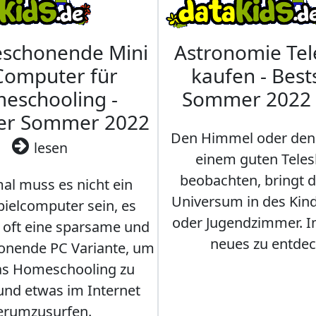
eschonende Mini
Astronomie Te
Computer für
kaufen - Best
eschooling -
Sommer 2022
ler Sommer 2022
Den Himmel oder den
lesen
einem guten Teles
beobachten, bringt 
l muss es nicht ein
Universum in des Ki
ielcomputer sein, es
oder Jugendzimmer. 
r oft eine sparsame und
neues zu entdec
onende PC Variante, um
as Homeschooling zu
nd etwas im Internet
erumzusurfen.