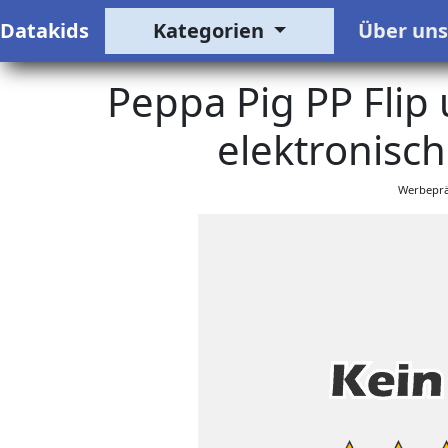
Datakids
Kategorien
Über un
Peppa Pig PP Flip
elektronisch
Werbeprä