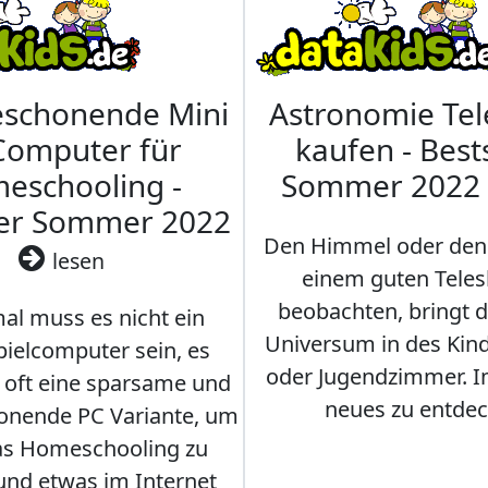
eschonende Mini
Astronomie Te
Computer für
kaufen - Best
eschooling -
Sommer 2022
ler Sommer 2022
Den Himmel oder den
lesen
einem guten Teles
beobachten, bringt 
l muss es nicht ein
Universum in des Ki
ielcomputer sein, es
oder Jugendzimmer. 
r oft eine sparsame und
neues zu entdec
onende PC Variante, um
as Homeschooling zu
nd etwas im Internet