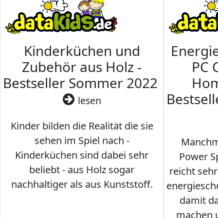
Kinderküchen und
Energi
Zubehör aus Holz -
PC 
Bestseller Sommer 2022
Hom
Bestsel
lesen
Kinder bilden die Realität die sie
sehen im Spiel nach -
Manchma
Kinderküchen sind dabei sehr
Power Sp
beliebt - aus Holz sogar
reicht seh
nachhaltiger als aus Kunststoff.
energiesch
damit d
machen u