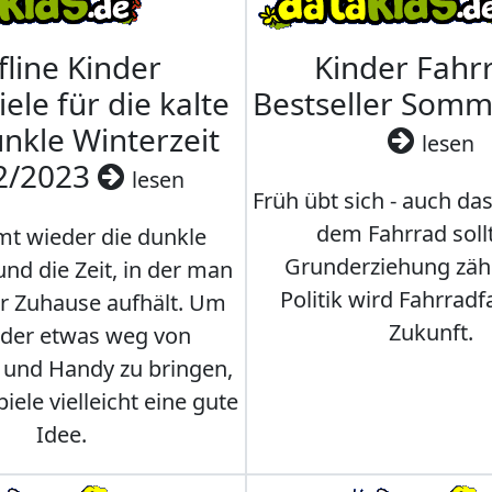
fline Kinder
Kinder Fahrr
iele für die kalte
Bestseller Som
nkle Winterzeit
lesen
2/2023
lesen
Früh übt sich - auch da
dem Fahrrad soll
t wieder die dunkle
Grunderziehung zähl
und die Zeit, in der man
Politik wird Fahrradf
er Zuhause aufhält. Um
Zukunft.
nder etwas weg von
 und Handy zu bringen,
iele vielleicht eine gute
Idee.