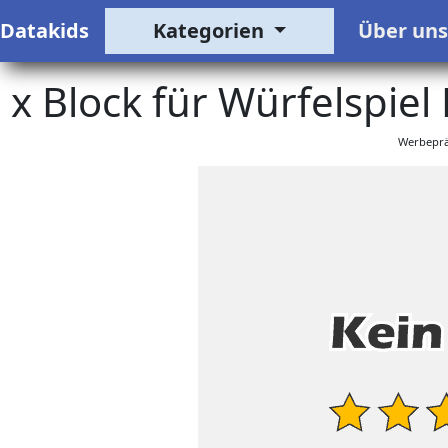
Datakids
Kategorien
Über un
x Block für Würfelspiel 
Werbeprä