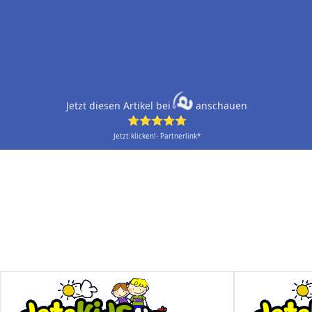
Jetzt diesen Artikel bei
anschauen
⭐⭐⭐⭐⭐
Jetzt klicken!- Partnerlink*