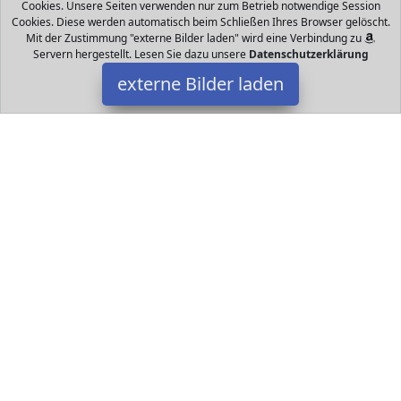
Cookies. Unsere Seiten verwenden nur zum Betrieb notwendige Session
Cookies. Diese werden automatisch beim Schließen Ihres Browser gelöscht.
Mit der Zustimmung "externe Bilder laden" wird eine Verbindung zu
Servern hergestellt. Lesen Sie dazu unsere
Datenschutzerklärung
externe Bilder laden
Chalkola
Bürobedarf & Schreibwaren H Keine gefährlichen Inhaltsstoffe
geruchlos und völlig staubfrei So können Sie unsere Stifte
bedenkenlos überall dort verwenden wo es Ihre Kr Chalkola
Datakids ist Teilnehmer am Partnerprogramm der
EU S.à r.l.
Dieses Partnerprogramm wurde ins Leben gerufen, um Links auf
externe
Internetseiten platzieren zu können. Die Bertreiber von
Datakids verdienen mit Kostenerstattungen durch
mit. Der
Inhalt der Produktseiten auf Datakids kommt von
Service LLC.
Der Inhalt wird wie übertragen und ohne Veränderung
wiedergegeben. Der Inhalt kann sich jederzeit ändern.