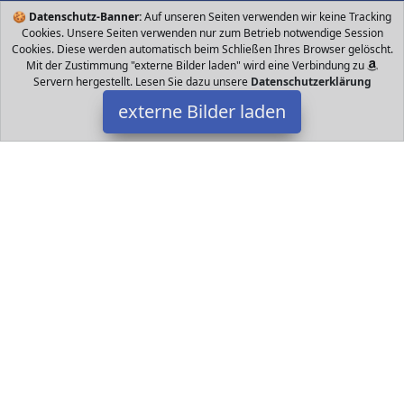
🍪
Datenschutz-Banner:
Auf unseren Seiten verwenden wir keine Tracking
Cookies. Unsere Seiten verwenden nur zum Betrieb notwendige Session
Cookies. Diese werden automatisch beim Schließen Ihres Browser gelöscht.
Mit der Zustimmung "externe Bilder laden" wird eine Verbindung zu
Servern hergestellt. Lesen Sie dazu unsere
Datenschutzerklärung
externe Bilder laden
Chalkola
Haushaltswaren H Keine gefährlichen Inhaltsstoffe geruchlos und
völlig staubfrei So können Sie unsere Stifte bedenkenlos überall
dort verwenden wo es Ihre Kr Chalkola
Datakids ist Teilnehmer am Partnerprogramm der
EU S.à r.l.
Dieses Partnerprogramm wurde ins Leben gerufen, um Links auf
externe
Internetseiten platzieren zu können. Die Bertreiber von
Datakids verdienen mit Kostenerstattungen durch
mit. Der
Inhalt der Produktseiten auf Datakids kommt von
Service LLC.
Der Inhalt wird wie übertragen und ohne Veränderung