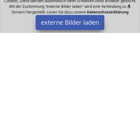
Cookies. Diese werden automatisch beim Schließen Ihres Browser gelöscht.
Mit der Zustimmung "externe Bilder laden" wird eine Verbindung zu
Servern hergestellt. Lesen Sie dazu unsere
Datenschutzerklärung
externe Bilder laden
Actionbikes Motors
Misc. ikes Motors Waverahmen stabil Zoll Räder
Antirutschhandgriffe Stützräder Sicherheit V Breaks
Felgenbremse vorne hinten Actionbikes Motors
Datakids ist Teilnehmer am Partnerprogramm der
EU S.à r.l.
Dieses Partnerprogramm wurde ins Leben gerufen, um Links auf
externe
Internetseiten platzieren zu können. Die Bertreiber von
Datakids verdienen mit Kostenerstattungen durch
mit. Der
Inhalt der Produktseiten auf Datakids kommt von
Service LLC.
Der Inhalt wird wie übertragen und ohne Veränderung
wiedergegeben. Der Inhalt kann sich jederzeit ändern.