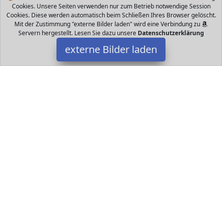
Cookies. Unsere Seiten verwenden nur zum Betrieb notwendige Session
Cookies. Diese werden automatisch beim Schließen Ihres Browser gelöscht.
Mit der Zustimmung "externe Bilder laden" wird eine Verbindung zu
Servern hergestellt. Lesen Sie dazu unsere
Datenschutzerklärung
externe Bilder laden
Wild Republic
Spielzeug hvogel mit Original Vogelstimme Lieblicher Gesang
Lernspielzeug Extra weiches Plüschmaterial mit detailliertem
Farbprint Wild Republic
Datakids ist Teilnehmer am Partnerprogramm der
EU S.à r.l.
Dieses Partnerprogramm wurde ins Leben gerufen, um Links auf
externe
Internetseiten platzieren zu können. Die Bertreiber von
Datakids verdienen mit Kostenerstattungen durch
mit. Der
Inhalt der Produktseiten auf Datakids kommt von
Service LLC.
Der Inhalt wird wie übertragen und ohne Veränderung
wiedergegeben. Der Inhalt kann sich jederzeit ändern.