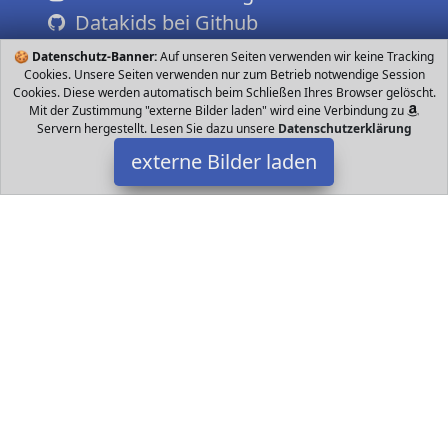
Datakids bei Github
🍪
Datenschutz-Banner:
Auf unseren Seiten verwenden wir keine Tracking
Cookies. Unsere Seiten verwenden nur zum Betrieb notwendige Session
Cookies. Diese werden automatisch beim Schließen Ihres Browser gelöscht.
Mit der Zustimmung "externe Bilder laden" wird eine Verbindung zu
Servern hergestellt. Lesen Sie dazu unsere
Datenschutzerklärung
externe Bilder laden
yitao
Spielzeug tiere sind das perfekte Geschenk für Kinder Garantiert
Spaß Jeder wird es mögen Hohe Qualität weich und bequem aus
hochwertigem Plüsch Die N yitao
Datakids ist Teilnehmer am Partnerprogramm der
EU S.à r.l.
Dieses Partnerprogramm wurde ins Leben gerufen, um Links auf
externe
Internetseiten platzieren zu können. Die Bertreiber von
Datakids verdienen mit Kostenerstattungen durch
mit. Der