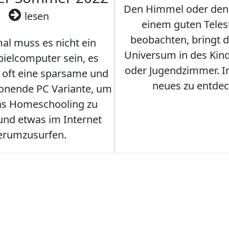
Den Himmel oder den
lesen
einem guten Teles
beobachten, bringt 
l muss es nicht ein
Universum in des Ki
ielcomputer sein, es
oder Jugendzimmer. 
r oft eine sparsame und
neues zu entdec
onende PC Variante, um
as Homeschooling zu
nd etwas im Internet
erumzusurfen.