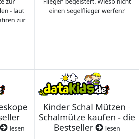
te zur
Fliegen begeistert. Wieso nicht
en - laut
einen Segelflieger werfen?
ahren zur
leskope
Kinder Schal Mützen -
seller
Schalmütze kaufen - die
Bestseller
lesen
lesen