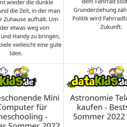
dem Fahrrad soll
t wieder die dunkle
Grunderziehung zähl
und die Zeit, in der man
Politik wird Fahrradf
er Zuhause aufhält. Um
Zukunft.
nder etwas weg von
 und Handy zu bringen,
iele vielleicht eine gute
Idee.
eschonende Mini
Astronomie Te
Computer für
kaufen - Best
eschooling -
Sommer 2022
ler Sommer 2022