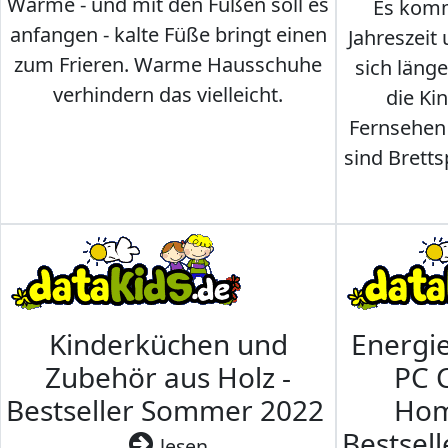
Wärme - und mit den Füßen soll es
Es komm
anfangen - kalte Füße bringt einen
Jahreszeit 
zum Frieren. Warme Hausschuhe
sich läng
verhindern das vielleicht.
die Ki
Fernsehen
sind Brettsp
Kinderküchen und
Energi
Zubehör aus Holz -
PC 
Bestseller Sommer 2022
Hom
Bestsel
lesen