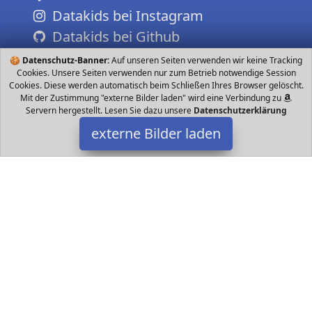
Datakids bei Instagram
Datakids bei Github
🍪
Datenschutz-Banner:
Auf unseren Seiten verwenden wir keine Tracking
Cookies. Unsere Seiten verwenden nur zum Betrieb notwendige Session
Cookies. Diese werden automatisch beim Schließen Ihres Browser gelöscht.
Mit der Zustimmung "externe Bilder laden" wird eine Verbindung zu
Servern hergestellt. Lesen Sie dazu unsere
Datenschutzerklärung
externe Bilder laden
Teddys Rothenburg
Spielzeug hkätzchen ist besonders edel Das weiche Fell der Katze
sowie das niedliche Gesicht sind komplett schwarz Geheimnisvoll
blickt die Stoffkatze mit i Teddys Rothenburg
Datakids ist Teilnehmer am Partnerprogramm der
EU S.à r.l.
Dieses Partnerprogramm wurde ins Leben gerufen, um Links auf
externe
Internetseiten platzieren zu können. Die Bertreiber von