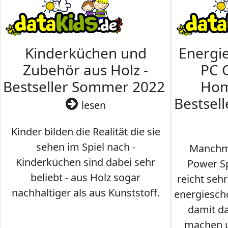
Kinderküchen und
Energi
Zubehör aus Holz -
PC 
Bestseller Sommer 2022
Hom
Bestsel
lesen
Kinder bilden die Realität die sie
sehen im Spiel nach -
Manchma
Kinderküchen sind dabei sehr
Power Sp
beliebt - aus Holz sogar
reicht seh
nachhaltiger als aus Kunststoff.
energiesch
damit d
machen u