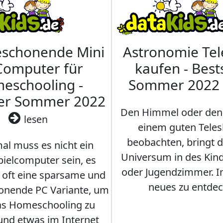
eschonende Mini
Astronomie Te
Computer für
kaufen - Best
eschooling -
Sommer 2022
ler Sommer 2022
Den Himmel oder den
lesen
einem guten Teles
beobachten, bringt 
l muss es nicht ein
Universum in des Ki
ielcomputer sein, es
oder Jugendzimmer. 
r oft eine sparsame und
neues zu entdec
onende PC Variante, um
as Homeschooling zu
nd etwas im Internet