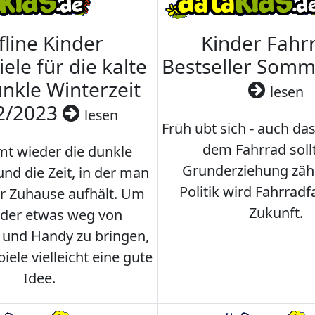
fline Kinder
Kinder Fahrr
iele für die kalte
Bestseller Som
nkle Winterzeit
lesen
2/2023
lesen
Früh übt sich - auch da
dem Fahrrad soll
t wieder die dunkle
Grunderziehung zähl
und die Zeit, in der man
Politik wird Fahrradf
er Zuhause aufhält. Um
Zukunft.
nder etwas weg von
 und Handy zu bringen,
iele vielleicht eine gute
Idee.