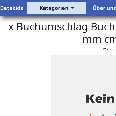
Datakids
Kategorien
Über un
x Buchumschlag Buchhü
mm cm
Werbeprä