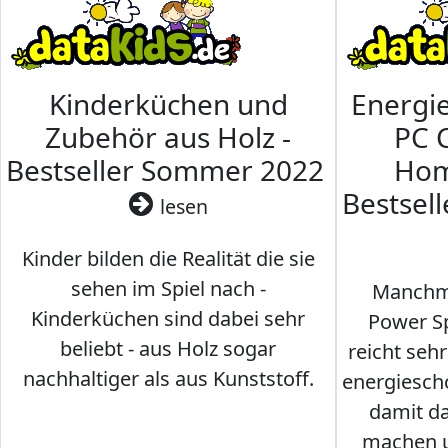
Kinderküchen und
Energi
Zubehör aus Holz -
PC 
Bestseller Sommer 2022
Hom
Bestsel
lesen
Kinder bilden die Realität die sie
sehen im Spiel nach -
Manchma
Kinderküchen sind dabei sehr
Power Sp
beliebt - aus Holz sogar
reicht seh
nachhaltiger als aus Kunststoff.
energiesch
damit d
machen u