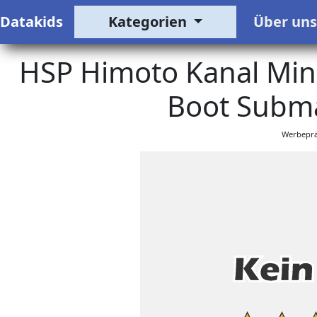
Datakids
Kategorien
Über un
HSP Himoto Kanal Mini
Boot Subm
Werbeprä