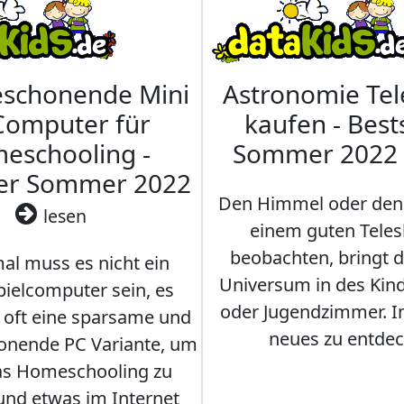
eschonende Mini
Astronomie Te
Computer für
kaufen - Best
eschooling -
Sommer 2022
ler Sommer 2022
Den Himmel oder den
lesen
einem guten Teles
beobachten, bringt 
l muss es nicht ein
Universum in des Ki
ielcomputer sein, es
oder Jugendzimmer. 
r oft eine sparsame und
neues zu entdec
onende PC Variante, um
as Homeschooling zu
nd etwas im Internet