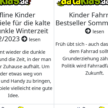
fline Kinder
Kinder Fahrr
iele für die kalte
Bestseller Som
nkle Winterzeit
lesen
2/2023
lesen
Früh übt sich - auch da
dem Fahrrad soll
t wieder die dunkle
Grunderziehung zähl
und die Zeit, in der man
Politik wird Fahrradf
er Zuhause aufhält. Um
Zukunft.
nder etwas weg von
 und Handy zu bringen,
iele vielleicht eine gute
Idee.