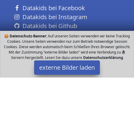
Datakids bei Facebook
Datakids bei Instagram
Datakids bei Github
🍪
Datenschutz-Banner:
Auf unseren Seiten verwenden wir keine Tracking
Cookies. Unsere Seiten verwenden nur zum Betrieb notwendige Session
Cookies. Diese werden automatisch beim Schließen Ihres Browser gelöscht.
Mit der Zustimmung "externe Bilder laden" wird eine Verbindung zu
Servern hergestellt. Lesen Sie dazu unsere
Datenschutzerklärung
externe Bilder laden
Sven Wilke/Fa. Feuerwerk-Planet
Spielzeug r Größe für Jung s und Mädchen Ideal für Fasching
Karneval Halloween Rummelpott Motto Party oder ähnliches
teiliges Polizei Sven Wilke/Fa. Feuerwerk-Planet
Datakids ist Teilnehmer am Partnerprogramm der
EU S.à r.l.