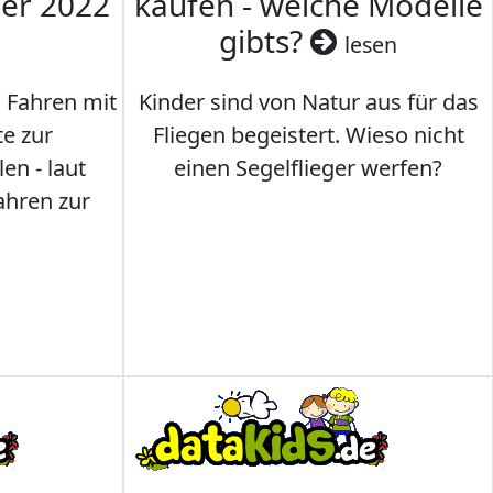
mer 2022
kaufen - welche Modelle
gibts?
lesen
s Fahren mit
Kinder sind von Natur aus für das
te zur
Fliegen begeistert. Wieso nicht
en - laut
einen Segelflieger werfen?
ahren zur