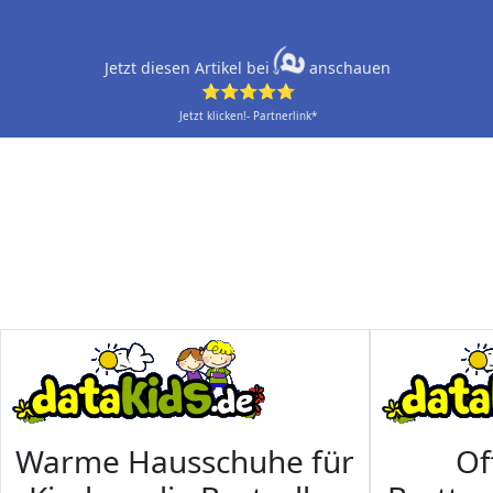
Jetzt diesen Artikel bei
anschauen
⭐⭐⭐⭐⭐
Jetzt klicken!- Partnerlink*
Warme Hausschuhe für
Of