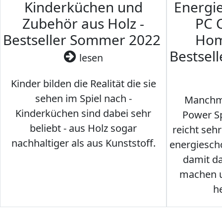
Kinderküchen und
Energi
Zubehör aus Holz -
PC 
Bestseller Sommer 2022
Hom
Bestsel
lesen
Kinder bilden die Realität die sie
sehen im Spiel nach -
Manchma
Kinderküchen sind dabei sehr
Power Sp
beliebt - aus Holz sogar
reicht seh
nachhaltiger als aus Kunststoff.
energiesch
damit d
machen u
h