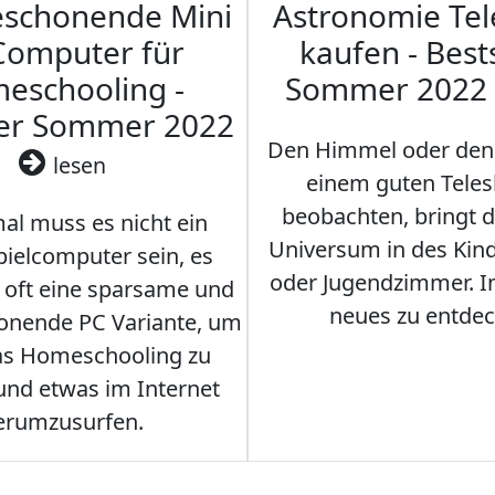
eschonende Mini
Astronomie Te
Computer für
kaufen - Best
eschooling -
Sommer 2022
ler Sommer 2022
Den Himmel oder den
lesen
einem guten Teles
beobachten, bringt 
l muss es nicht ein
Universum in des Ki
ielcomputer sein, es
oder Jugendzimmer. 
r oft eine sparsame und
neues zu entdec
onende PC Variante, um
as Homeschooling zu
nd etwas im Internet
erumzusurfen.