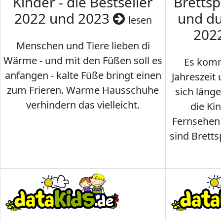
Kinder - die Bestseller
Brettsp
2022 und 2023
und du
lesen
202
Menschen und Tiere lieben di
Wärme - und mit den Füßen soll es
Es komm
anfangen - kalte Füße bringt einen
Jahreszeit 
zum Frieren. Warme Hausschuhe
sich läng
verhindern das vielleicht.
die Ki
Fernsehen
sind Brettsp