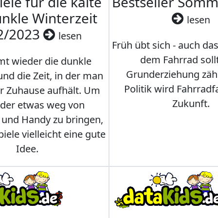
iele für die kalte
Bestseller Som
nkle Winterzeit
lesen
2/2023
lesen
Früh übt sich - auch da
dem Fahrrad soll
t wieder die dunkle
Grunderziehung zähl
und die Zeit, in der man
Politik wird Fahrradf
er Zuhause aufhält. Um
Zukunft.
nder etwas weg von
 und Handy zu bringen,
iele vielleicht eine gute
Idee.