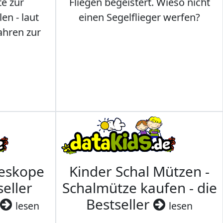
te zur
Fliegen begeistert. Wieso nicht
en - laut
einen Segelflieger werfen?
ahren zur
leskope
Kinder Schal Mützen -
seller
Schalmütze kaufen - die
Bestseller
lesen
lesen