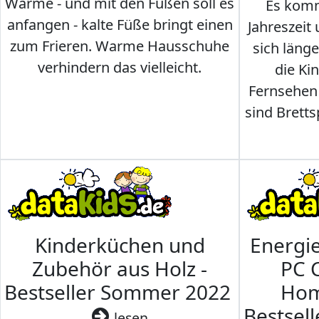
Wärme - und mit den Füßen soll es
Es komm
anfangen - kalte Füße bringt einen
Jahreszeit 
zum Frieren. Warme Hausschuhe
sich läng
verhindern das vielleicht.
die Ki
Fernsehen
sind Brettsp
Kinderküchen und
Energi
Zubehör aus Holz -
PC 
Bestseller Sommer 2022
Hom
Bestsel
lesen