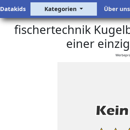
Datakids
Kategorien
Über un
fischertechnik Kugel
einer einzig
Werbeprä