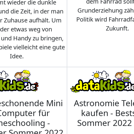
dem Fahrrad soll
t wieder die dunkle
Grunderziehung zähl
und die Zeit, in der man
Politik wird Fahrradf
er Zuhause aufhält. Um
Zukunft.
nder etwas weg von
 und Handy zu bringen,
iele vielleicht eine gute
Idee.
eschonende Mini
Astronomie Te
Computer für
kaufen - Best
eschooling -
Sommer 2022
ler Sommer 2022