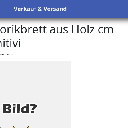
s
Verkauf & Versand
torikbrett aus Holz cm
itivi
sentation