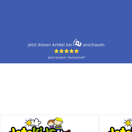
Jetzt diesen Artikel bei
anschauen
⭐⭐⭐⭐⭐
Jetzt klicken!- Partnerlink*