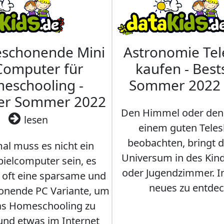
eschonende Mini
Astronomie Te
Computer für
kaufen - Best
eschooling -
Sommer 2022
ler Sommer 2022
Den Himmel oder den
lesen
einem guten Teles
beobachten, bringt 
l muss es nicht ein
Universum in des Ki
ielcomputer sein, es
oder Jugendzimmer. 
r oft eine sparsame und
neues zu entdec
onende PC Variante, um
as Homeschooling zu
nd etwas im Internet