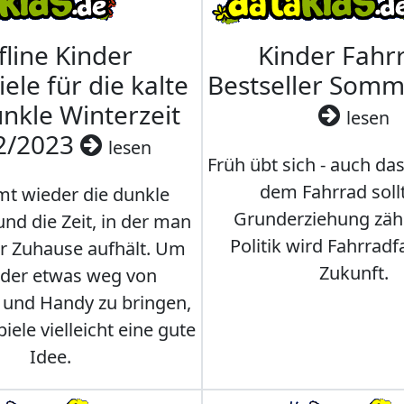
fline Kinder
Kinder Fahrr
iele für die kalte
Bestseller Som
nkle Winterzeit
lesen
2/2023
lesen
Früh übt sich - auch da
dem Fahrrad soll
t wieder die dunkle
Grunderziehung zähl
und die Zeit, in der man
Politik wird Fahrradf
er Zuhause aufhält. Um
Zukunft.
nder etwas weg von
 und Handy zu bringen,
iele vielleicht eine gute
Idee.