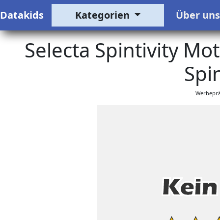
Datakids
Kategorien
Über un
Selecta Spintivity Mo
Spin
Werbeprä