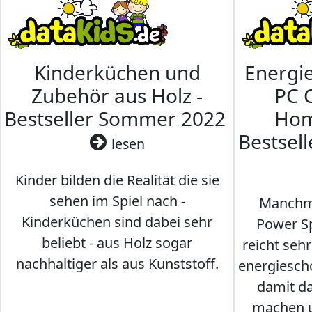
Kinderküchen und
Energi
Zubehör aus Holz -
PC 
Bestseller Sommer 2022
Hom
Bestsel
lesen
Kinder bilden die Realität die sie
sehen im Spiel nach -
Manchma
Kinderküchen sind dabei sehr
Power Sp
beliebt - aus Holz sogar
reicht seh
nachhaltiger als aus Kunststoff.
energiesch
damit d
machen u