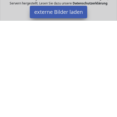
Servern hergestellt. Lesen Sie dazu unsere
Datenschutzerklärung
externe Bilder laden
Baoblaze
rikanische Babypuppe in grüner Kleidung ist aus
umweltfreundlichem und sicherem Vinyl Eigenschaften lockiges
Haar und schwarzer Hautton Arme Beine Baoblaze
Datakids ist Teilnehmer am Partnerprogramm der
EU S.à r.l.
Dieses Partnerprogramm wurde ins Leben gerufen, um Links auf
externe
Internetseiten platzieren zu können. Die Bertreiber von
Datakids verdienen mit Kostenerstattungen durch
mit. Der
Inhalt der Produktseiten auf Datakids kommt von
Service LLC.
Der Inhalt wird wie übertragen und ohne Veränderung
wiedergegeben. Der Inhalt kann sich jederzeit ändern.