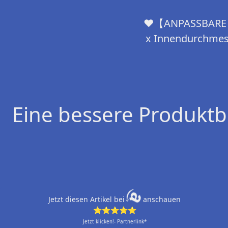
❤【ANPASSBARE GRÖ
x Innendurchmesse
Eine bessere Produktb
Jetzt diesen Artikel bei
anschauen
⭐⭐⭐⭐⭐
Jetzt klicken!- Partnerlink*