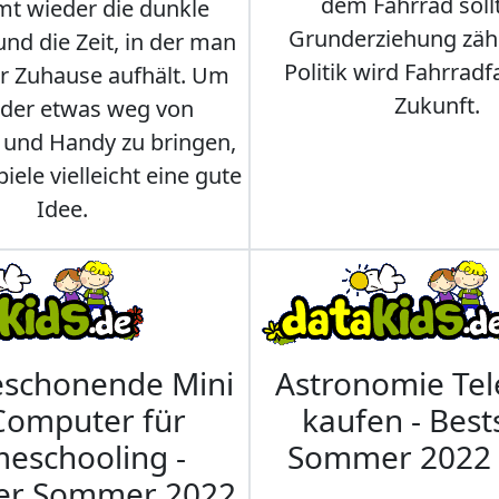
dem Fahrrad soll
t wieder die dunkle
Grunderziehung zähl
und die Zeit, in der man
Politik wird Fahrradf
er Zuhause aufhält. Um
Zukunft.
nder etwas weg von
 und Handy zu bringen,
iele vielleicht eine gute
Idee.
eschonende Mini
Astronomie Te
Computer für
kaufen - Best
eschooling -
Sommer 2022
ler Sommer 2022