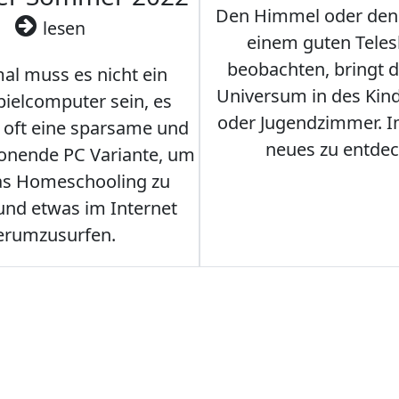
Den Himmel oder den
lesen
einem guten Teles
beobachten, bringt 
l muss es nicht ein
Universum in des Ki
ielcomputer sein, es
oder Jugendzimmer. 
r oft eine sparsame und
neues zu entdec
onende PC Variante, um
as Homeschooling zu
nd etwas im Internet
erumzusurfen.