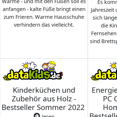
Wärme - und mit den Füßen soll es
Es komm
anfangen - kalte Füße bringt einen
Jahreszeit 
zum Frieren. Warme Hausschuhe
sich läng
verhindern das vielleicht.
die Ki
Fernsehen
sind Brettsp
Kinderküchen und
Energi
Zubehör aus Holz -
PC 
Bestseller Sommer 2022
Hom
Bestsel
lesen