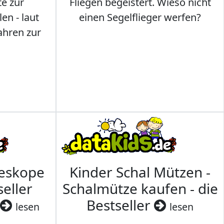
te zur
Fliegen begeistert. Wieso nicht
en - laut
einen Segelflieger werfen?
ahren zur
leskope
Kinder Schal Mützen -
seller
Schalmütze kaufen - die
Bestseller
lesen
lesen