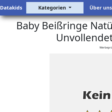
Datakids
Kategorien
Über un
Baby Beißringe Natü
Unvollendet
Werbeprä