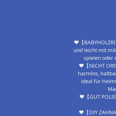
❤【BABYHOLZRINGE】
und leicht mit mi
spielen oder
❤【NICHT ORIENT
harmlos, haltbar
ideal für Heim
Mac
❤【GUT POLIERT】
❤【DIY ZAHNARM