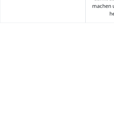
machen u
h