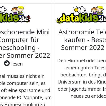
eschonende Mini
Astronomie Te
Computer für
kaufen - Best
eschooling -
Sommer 2022
ler Sommer 2022
Den Himmel oder den
lesen
einem guten Teles
beobachten, bringt 
l muss es nicht ein
Universum in des Ki
ielcomputer sein, es
oder Jugendzimmer. 
r oft eine sparsame und
neues zu entdec
onende PC Variante, um
as Homeschooling zu