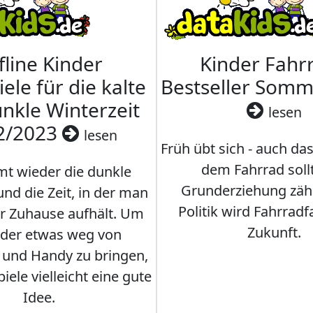
fline Kinder
Kinder Fahrr
iele für die kalte
Bestseller Som
nkle Winterzeit
lesen
2/2023
lesen
Früh übt sich - auch da
dem Fahrrad soll
t wieder die dunkle
Grunderziehung zähl
und die Zeit, in der man
Politik wird Fahrradf
er Zuhause aufhält. Um
Zukunft.
nder etwas weg von
 und Handy zu bringen,
iele vielleicht eine gute
Idee.