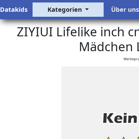
Datakids
Kategorien
Über un
ZIYIUI Lifelike inch
Mädchen 
Werbeprä