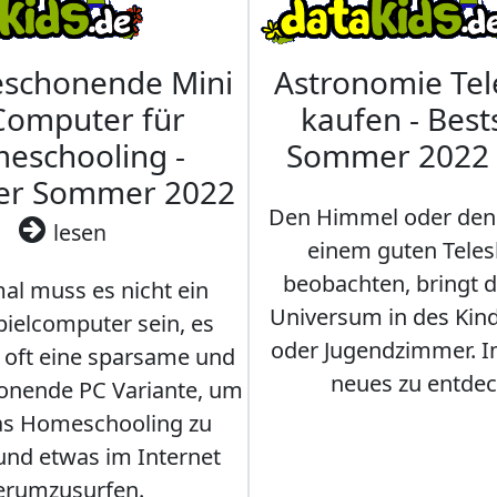
eschonende Mini
Astronomie Te
Computer für
kaufen - Best
eschooling -
Sommer 2022
ler Sommer 2022
Den Himmel oder den
lesen
einem guten Teles
beobachten, bringt 
l muss es nicht ein
Universum in des Ki
ielcomputer sein, es
oder Jugendzimmer. 
r oft eine sparsame und
neues zu entdec
onende PC Variante, um
as Homeschooling zu
nd etwas im Internet
erumzusurfen.