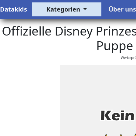
Datakids
Kategorien
Über un
Offizielle Disney Prinze
Puppe 
Werbeprä