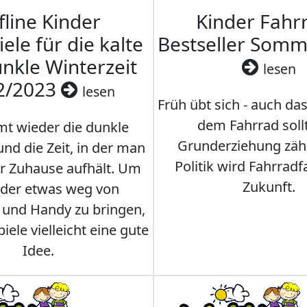
fline Kinder
Kinder Fahrr
iele für die kalte
Bestseller Som
nkle Winterzeit
lesen
2/2023
lesen
Früh übt sich - auch da
dem Fahrrad soll
t wieder die dunkle
Grunderziehung zähl
und die Zeit, in der man
Politik wird Fahrradf
er Zuhause aufhält. Um
Zukunft.
nder etwas weg von
 und Handy zu bringen,
iele vielleicht eine gute
Idee.