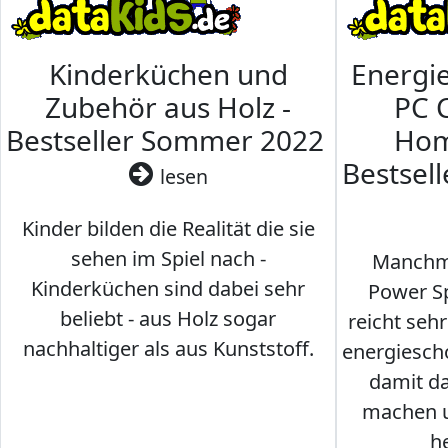
Kinderküchen und
Energi
Zubehör aus Holz -
PC 
Bestseller Sommer 2022
Hom
Bestsel
lesen
Kinder bilden die Realität die sie
sehen im Spiel nach -
Manchma
Kinderküchen sind dabei sehr
Power Sp
beliebt - aus Holz sogar
reicht seh
nachhaltiger als aus Kunststoff.
energiesch
damit d
machen u
h