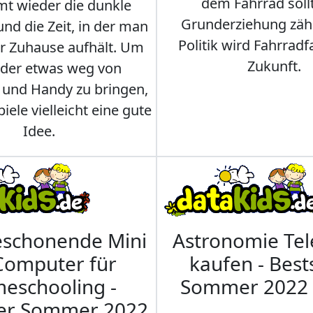
dem Fahrrad soll
t wieder die dunkle
Grunderziehung zähl
und die Zeit, in der man
Politik wird Fahrradf
er Zuhause aufhält. Um
Zukunft.
nder etwas weg von
 und Handy zu bringen,
iele vielleicht eine gute
Idee.
eschonende Mini
Astronomie Te
Computer für
kaufen - Best
eschooling -
Sommer 2022
ler Sommer 2022