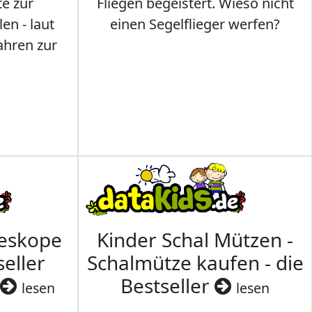
te zur
Fliegen begeistert. Wieso nicht
en - laut
einen Segelflieger werfen?
ahren zur
leskope
Kinder Schal Mützen -
seller
Schalmütze kaufen - die
Bestseller
lesen
lesen