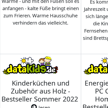
Wärme - und mit den Füßen soll es
Es komm
anfangen - kalte Füße bringt einen
Jahreszeit 
zum Frieren. Warme Hausschuhe
sich läng
verhindern das vielleicht.
die Ki
Fernsehen
sind Brettsp
Kinderküchen und
Energi
Zubehör aus Holz -
PC 
Bestseller Sommer 2022
Hom
Bestsel
lesen