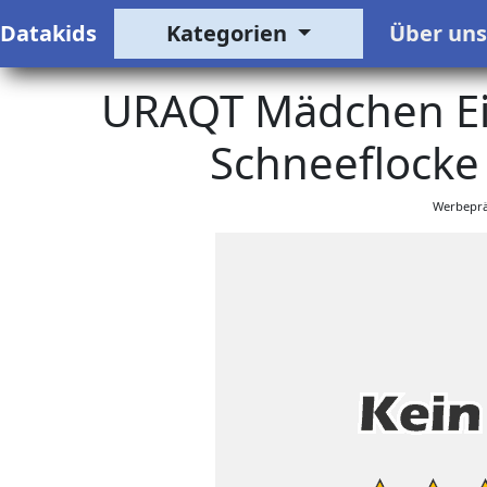
Datakids
Kategorien
Über un
URAQT Mädchen Eis
Schneeflocke 
Werbeprä