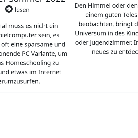
Den Himmel oder den
lesen
einem guten Teles
beobachten, bringt 
l muss es nicht ein
Universum in des Ki
ielcomputer sein, es
oder Jugendzimmer. 
r oft eine sparsame und
neues zu entdec
onende PC Variante, um
as Homeschooling zu
nd etwas im Internet
erumzusurfen.