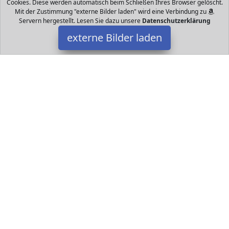
Cookies. Diese werden automatisch beim Schließen Ihres Browser gelöscht.
Mit der Zustimmung "externe Bilder laden" wird eine Verbindung zu
Servern hergestellt. Lesen Sie dazu unsere
Datenschutzerklärung
externe Bilder laden
Sotodik
Spielzeug enset PCS Registrierkasse Mit Scanner und Förderband
PCS Lebensmittelspielzeug PCS Bargeld PCS Münzen PCS
Kreditkarte PCS Korb Die Sotodik
Datakids ist Teilnehmer am Partnerprogramm der
EU S.à r.l.
Dieses Partnerprogramm wurde ins Leben gerufen, um Links auf
externe
Internetseiten platzieren zu können. Die Bertreiber von
Datakids verdienen mit Kostenerstattungen durch
mit. Der
Inhalt der Produktseiten auf Datakids kommt von
Service LLC.
Der Inhalt wird wie übertragen und ohne Veränderung
wiedergegeben. Der Inhalt kann sich jederzeit ändern.