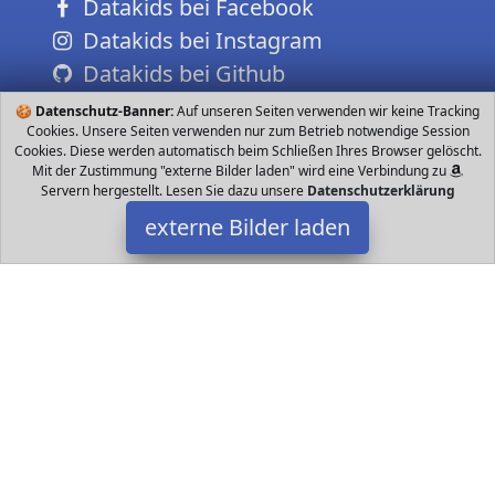
Datakids bei Facebook
Datakids bei Instagram
Datakids bei Github
🍪
Datenschutz-Banner:
Auf unseren Seiten verwenden wir keine Tracking
Cookies. Unsere Seiten verwenden nur zum Betrieb notwendige Session
Cookies. Diese werden automatisch beim Schließen Ihres Browser gelöscht.
Mit der Zustimmung "externe Bilder laden" wird eine Verbindung zu
Servern hergestellt. Lesen Sie dazu unsere
Datenschutzerklärung
externe Bilder laden
REMOKING
Spielzeug r Elektronisches Spielzeug Ausgestattet mit einem
optischen Sensor kann dieser entzückende Roboter jede Spur
verfolgen die Sie mit Ihrem Markierst REMOKING
Datakids ist Teilnehmer am Partnerprogramm der
EU S.à r.l.
Dieses Partnerprogramm wurde ins Leben gerufen, um Links auf