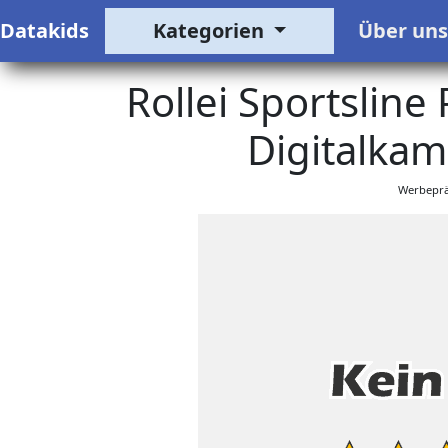
Datakids
Kategorien
Über un
Rollei Sportsline
Digitalkam
Werbeprä