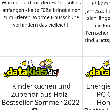
Wärme - und mit den Füßen soll es
Es komm
anfangen - kalte Füße bringt einen
Jahreszeit 
zum Frieren. Warme Hausschuhe
sich läng
verhindern das vielleicht.
die Ki
Fernsehen
sind Brettsp
Kinderküchen und
Energi
Zubehör aus Holz -
PC 
Bestseller Sommer 2022
Hom