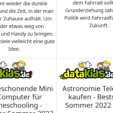
dem Fahrrad soll
t wieder die dunkle
Grunderziehung zähl
und die Zeit, in der man
Politik wird Fahrradf
er Zuhause aufhält. Um
Zukunft.
nder etwas weg von
 und Handy zu bringen,
iele vielleicht eine gute
Idee.
eschonende Mini
Astronomie Te
Computer für
kaufen - Best
eschooling -
Sommer 2022