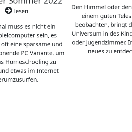
ler Sommer 2022
Den Himmel oder den
lesen
einem guten Teles
beobachten, bringt 
l muss es nicht ein
Universum in des Ki
ielcomputer sein, es
oder Jugendzimmer. 
r oft eine sparsame und
neues zu entdec
onende PC Variante, um
as Homeschooling zu
nd etwas im Internet
erumzusurfen.