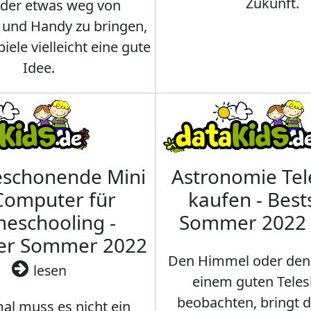
Zukunft.
nder etwas weg von
 und Handy zu bringen,
iele vielleicht eine gute
Idee.
eschonende Mini
Astronomie Te
Computer für
kaufen - Best
eschooling -
Sommer 2022
ler Sommer 2022
Den Himmel oder den
lesen
einem guten Teles
beobachten, bringt 
l muss es nicht ein