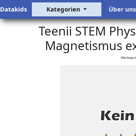
Datakids
Kategorien
Über un
Teenii STEM Physi
Magnetismus ex
Werbeprä