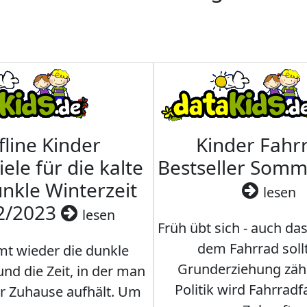
fline Kinder
Kinder Fahrr
iele für die kalte
Bestseller Som
nkle Winterzeit
lesen
2/2023
lesen
Früh übt sich - auch da
dem Fahrrad soll
t wieder die dunkle
Grunderziehung zähl
und die Zeit, in der man
Politik wird Fahrradf
er Zuhause aufhält. Um