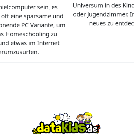
Universum in des Ki
ielcomputer sein, es
oder Jugendzimmer. 
r oft eine sparsame und
neues zu entdec
onende PC Variante, um
as Homeschooling zu
nd etwas im Internet
erumzusurfen.