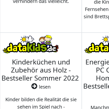
verhindern das vielleicht.
die Ki
Fernsehen
sind Brettsp
Kinderküchen und
Energi
Zubehör aus Holz -
PC 
Bestseller Sommer 2022
Hom
Bestsel
lesen
Kinder bilden die Realität die sie
sehen im Spiel nach -
Manchma