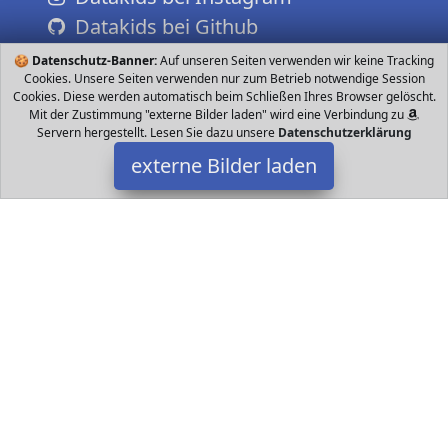
Datakids bei Github
🍪
Datenschutz-Banner:
Auf unseren Seiten verwenden wir keine Tracking
Cookies. Unsere Seiten verwenden nur zum Betrieb notwendige Session
Cookies. Diese werden automatisch beim Schließen Ihres Browser gelöscht.
Mit der Zustimmung "externe Bilder laden" wird eine Verbindung zu
Servern hergestellt. Lesen Sie dazu unsere
Datenschutzerklärung
externe Bilder laden
Hot Wheels
Zubehör T Rex Attacke Trackset sorgt für furchterregende Action
Ein riesiger T Rex bedroht Hot Wheels City und will die Stadt
zerstören Werden die Kinder Hot Wheels
Datakids ist Teilnehmer am Partnerprogramm der
EU S.à r.l.
Dieses Partnerprogramm wurde ins Leben gerufen, um Links auf
externe
Internetseiten platzieren zu können. Die Bertreiber von
Datakids verdienen mit Kostenerstattungen durch
mit. Der