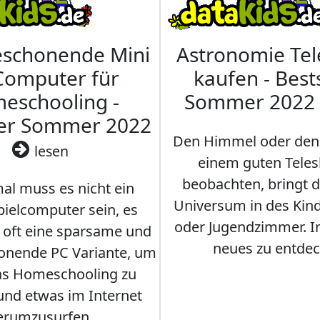
eschonende Mini
Astronomie Te
Computer für
kaufen - Best
eschooling -
Sommer 2022
ler Sommer 2022
Den Himmel oder den
lesen
einem guten Teles
beobachten, bringt 
l muss es nicht ein
Universum in des Ki
ielcomputer sein, es
oder Jugendzimmer. 
r oft eine sparsame und
neues zu entdec
onende PC Variante, um
as Homeschooling zu
nd etwas im Internet
erumzusurfen.