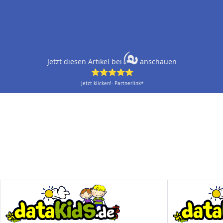
Jetzt diesen Artikel bei
anschauen
⭐⭐⭐⭐⭐
Jetzt klicken!- Partnerlink*