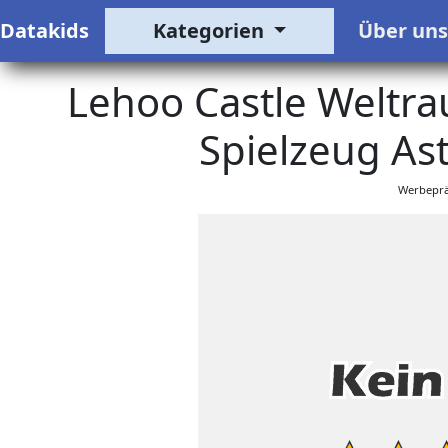
Datakids
Kategorien
Über un
Lehoo Castle Weltra
Spielzeug As
Werbeprä