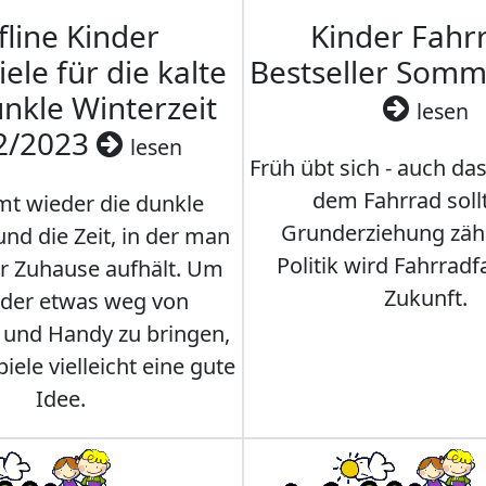
fline Kinder
Kinder Fahrr
iele für die kalte
Bestseller Som
nkle Winterzeit
lesen
2/2023
lesen
Früh übt sich - auch da
dem Fahrrad soll
t wieder die dunkle
Grunderziehung zähl
und die Zeit, in der man
Politik wird Fahrradf
er Zuhause aufhält. Um
Zukunft.
nder etwas weg von
 und Handy zu bringen,
iele vielleicht eine gute
Idee.