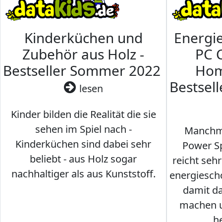
Kinderküchen und
Energi
Zubehör aus Holz -
PC 
Bestseller Sommer 2022
Hom
Bestsel
lesen
Kinder bilden die Realität die sie
sehen im Spiel nach -
Manchma
Kinderküchen sind dabei sehr
Power Sp
beliebt - aus Holz sogar
reicht seh
nachhaltiger als aus Kunststoff.
energiesch
damit d
machen u
h