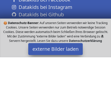
Datakids bei Instagram
Datakids bei Github
🍪
Datenschutz-Banner:
Auf unseren Seiten verwenden wir keine Tracking
Cookies. Unsere Seiten verwenden nur zum Betrieb notwendige Session
Cookies. Diese werden automatisch beim Schließen Ihres Browser gelöscht.
Mit der Zustimmung "externe Bilder laden" wird eine Verbindung zu
Servern hergestellt. Lesen Sie dazu unsere
Datenschutzerklärung
externe Bilder laden
Mein HERZ
Textilien Süße Kaninchenform mit reizendem Express Süße
Pandaform lustig und charmant mit der Sie Ihren Charme und
Ihre Schönheit zeigen können We Mein HERZ
Datakids ist Teilnehmer am Partnerprogramm der
EU S.à r.l.
Dieses Partnerprogramm wurde ins Leben gerufen, um Links auf