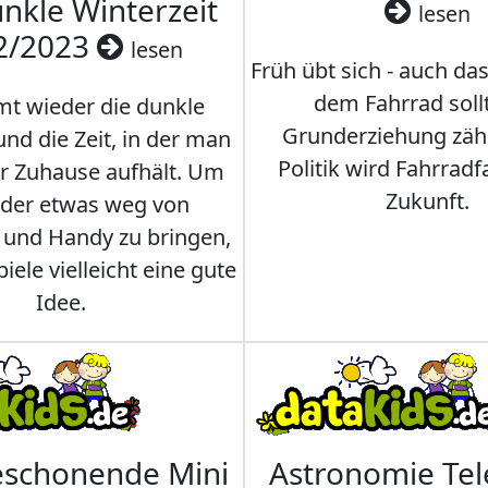
nkle Winterzeit
lesen
2/2023
lesen
Früh übt sich - auch da
dem Fahrrad soll
t wieder die dunkle
Grunderziehung zähl
und die Zeit, in der man
Politik wird Fahrradf
er Zuhause aufhält. Um
Zukunft.
nder etwas weg von
 und Handy zu bringen,
iele vielleicht eine gute
Idee.
eschonende Mini
Astronomie Te