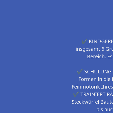
✔ KINDGERECH
insgesamt 6 Gru
Bereich. Es
✔ SCHULUNG V
Formen in die 
Feinmotorik Ihres
✔ TRAINIERT RÄ
Steckwürfel Baut
als au