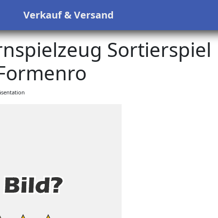
s
Verkauf & Versand
rnspielzeug Sortierspiel
 Formenro
sentation