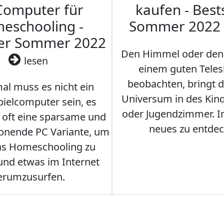
Computer für
kaufen - Best
eschooling -
Sommer 2022
ler Sommer 2022
Den Himmel oder den
lesen
einem guten Teles
beobachten, bringt 
l muss es nicht ein
Universum in des Ki
ielcomputer sein, es
oder Jugendzimmer. 
r oft eine sparsame und
neues zu entdec
onende PC Variante, um
as Homeschooling zu
nd etwas im Internet
erumzusurfen.