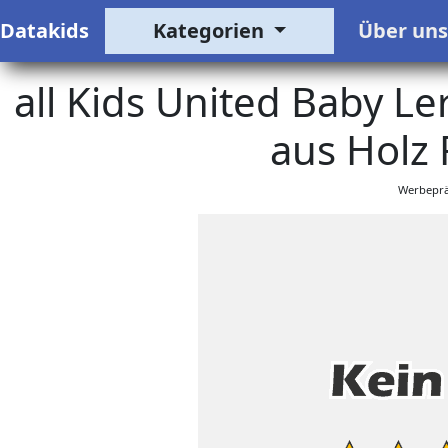
Datakids
Kategorien
Über un
all Kids United Baby Le
aus Holz
Werbeprä