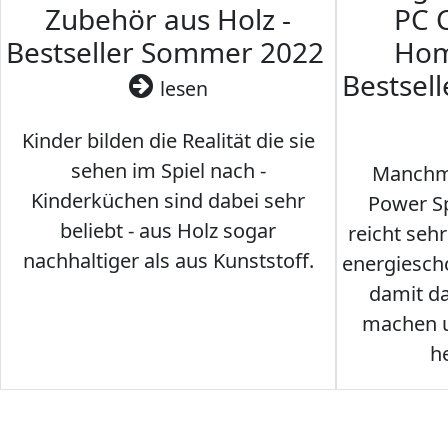
Zubehör aus Holz -
PC 
Bestseller Sommer 2022
Hom
Bestsel
lesen
Kinder bilden die Realität die sie
sehen im Spiel nach -
Manchma
Kinderküchen sind dabei sehr
Power Sp
beliebt - aus Holz sogar
reicht seh
nachhaltiger als aus Kunststoff.
energiesch
damit d
machen u
h