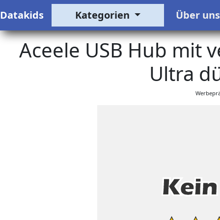
Datakids
Kategorien
Über un
Aceele USB Hub mit v
Ultra d
Werbeprä