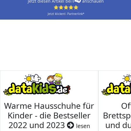
Jetzt diesen Artikel bei
anschauen
⭐⭐⭐⭐⭐
Jetzt klicken!- Partnerlink*
Warme Hausschuhe für
Of
Kinder - die Bestseller
Brettsp
2022 und 2023
und du
lesen