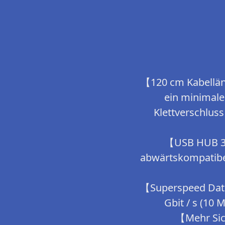
【120 cm Kabellän
ein minimale
Klettverschluss
【USB HUB 3.0
abwärtskompatibel 
【Superspeed Date
Gbit / s (10 
【Mehr Sich