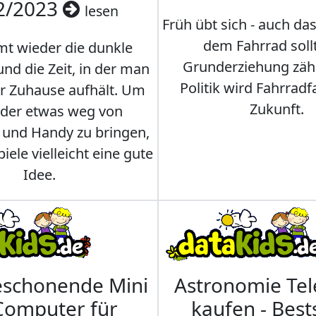
2/2023
lesen
Früh übt sich - auch da
dem Fahrrad soll
t wieder die dunkle
Grunderziehung zähl
und die Zeit, in der man
Politik wird Fahrradf
er Zuhause aufhält. Um
Zukunft.
nder etwas weg von
 und Handy zu bringen,
iele vielleicht eine gute
Idee.
eschonende Mini
Astronomie Te
Computer für
kaufen - Best