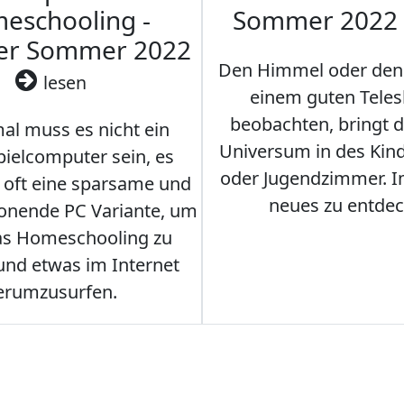
eschooling -
Sommer 2022
ler Sommer 2022
Den Himmel oder den
lesen
einem guten Teles
beobachten, bringt 
l muss es nicht ein
Universum in des Ki
ielcomputer sein, es
oder Jugendzimmer. 
r oft eine sparsame und
neues zu entdec
onende PC Variante, um
as Homeschooling zu
nd etwas im Internet
erumzusurfen.