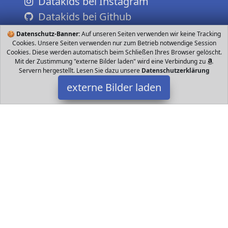
Datakids bei Instagram
Datakids bei Github
🍪
Datenschutz-Banner:
Auf unseren Seiten verwenden wir keine Tracking
Cookies. Unsere Seiten verwenden nur zum Betrieb notwendige Session
Cookies. Diese werden automatisch beim Schließen Ihres Browser gelöscht.
Mit der Zustimmung "externe Bilder laden" wird eine Verbindung zu
Servern hergestellt. Lesen Sie dazu unsere
Datenschutzerklärung
externe Bilder laden
YUEHAPPY
Misc. aby Spieldecke ein unverzichtbares Spielzeug für Baby
Wachstum ist Mit einem Wachstum Die Baby Spieldecke ist reich
an Farbe mit Comic Bildern YUEHAPPY
Datakids ist Teilnehmer am Partnerprogramm der
EU S.à r.l.
Dieses Partnerprogramm wurde ins Leben gerufen, um Links auf
externe
Internetseiten platzieren zu können. Die Bertreiber von
Datakids verdienen mit Kostenerstattungen durch
mit. Der