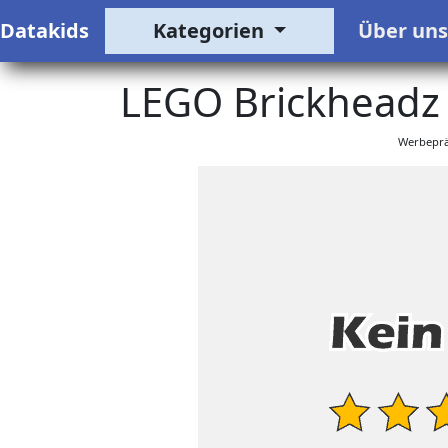
Datakids
Kategorien
Über un
LEGO Brickheadz 
Werbeprä