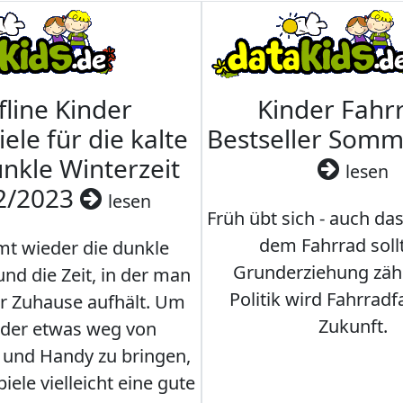
fline Kinder
Kinder Fahrr
iele für die kalte
Bestseller Som
nkle Winterzeit
lesen
2/2023
lesen
Früh übt sich - auch da
dem Fahrrad soll
t wieder die dunkle
Grunderziehung zähl
und die Zeit, in der man
Politik wird Fahrradf
er Zuhause aufhält. Um
Zukunft.
nder etwas weg von
 und Handy zu bringen,
iele vielleicht eine gute