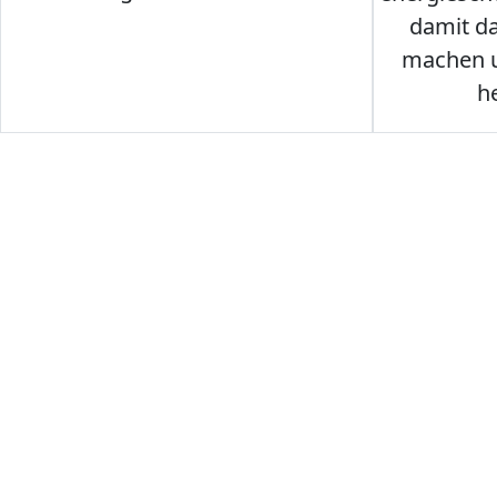
damit d
machen u
h