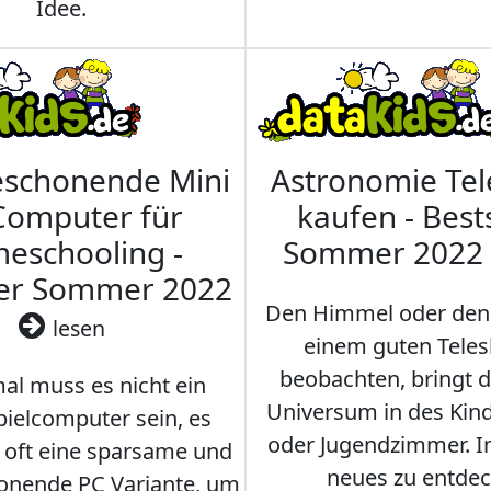
Idee.
eschonende Mini
Astronomie Te
Computer für
kaufen - Best
eschooling -
Sommer 2022
ler Sommer 2022
Den Himmel oder den
lesen
einem guten Teles
beobachten, bringt 
l muss es nicht ein
Universum in des Ki
ielcomputer sein, es
oder Jugendzimmer. 
r oft eine sparsame und
neues zu entdec
onende PC Variante, um