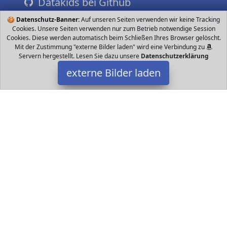
Datakids bei Github
🍪
Datenschutz-Banner:
Auf unseren Seiten verwenden wir keine Tracking
Cookies. Unsere Seiten verwenden nur zum Betrieb notwendige Session
Cookies. Diese werden automatisch beim Schließen Ihres Browser gelöscht.
Mit der Zustimmung "externe Bilder laden" wird eine Verbindung zu
Servern hergestellt. Lesen Sie dazu unsere
Datenschutzerklärung
externe Bilder laden
Sunshine smile
Spielzeug Dies ist ein Familienspiel das für Kinder ab Jahren
geeignet ist Es kann als Stütze für das Gedächtnistraining
verwendet werden Es hil Sunshine smile
Datakids ist Teilnehmer am Partnerprogramm der
EU S.à r.l.
Dieses Partnerprogramm wurde ins Leben gerufen, um Links auf
externe
Internetseiten platzieren zu können. Die Bertreiber von
Datakids verdienen mit Kostenerstattungen durch
mit. Der
Inhalt der Produktseiten auf Datakids kommt von
Service LLC.