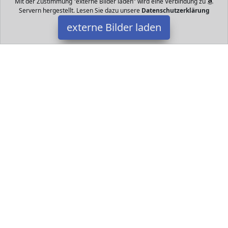
Mit der Zustimmung "externe Bilder laden" wird eine Verbindung zu
Servern hergestellt. Lesen Sie dazu unsere
Datenschutzerklärung
externe Bilder laden
HABA bestickt by LALALO
chutzengel Finja bestickt mit Name Die niedliche Puppe Finja ist
ein kuschelweicher Glücksbringer der Kinder von Geburt an
begleitet und beschü HABA bestickt by LALALO
Datakids ist Teilnehmer am Partnerprogramm der
EU S.à r.l.
Dieses Partnerprogramm wurde ins Leben gerufen, um Links auf
externe
Internetseiten platzieren zu können. Die Bertreiber von
Datakids verdienen mit Kostenerstattungen durch
mit. Der
Inhalt der Produktseiten auf Datakids kommt von
Service LLC.
Der Inhalt wird wie übertragen und ohne Veränderung
wiedergegeben. Der Inhalt kann sich jederzeit ändern.