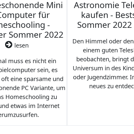
eschonende Mini
Astronomie Te
Computer für
kaufen - Best
eschooling -
Sommer 2022
ler Sommer 2022
Den Himmel oder den
lesen
einem guten Teles
beobachten, bringt 
l muss es nicht ein
Universum in des Ki
ielcomputer sein, es
oder Jugendzimmer. 
r oft eine sparsame und
neues zu entdec
onende PC Variante, um
as Homeschooling zu
nd etwas im Internet
erumzusurfen.