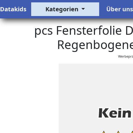
Datakids
Kategorien
Über un
pcs Fensterfolie D
Regenbogenef
Werbeprä