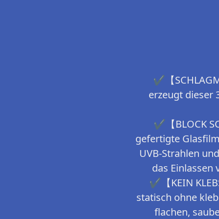
✔【SCHLAGMUST
erzeugt dieser
✔【BLOCK SCH
gefertigte Glasfi
UVB-Strahlen und
das Einlassen 
✔【KEIN KLEBST
statisch ohne kleb
flachen, saub