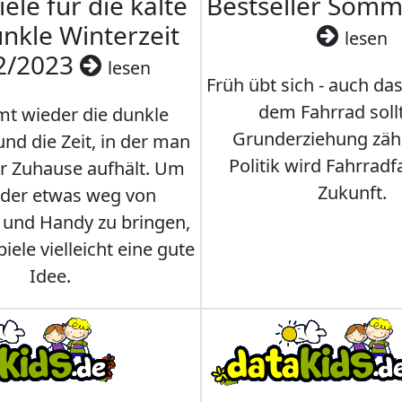
iele für die kalte
Bestseller Som
nkle Winterzeit
lesen
2/2023
lesen
Früh übt sich - auch da
dem Fahrrad soll
t wieder die dunkle
Grunderziehung zähl
und die Zeit, in der man
Politik wird Fahrradf
er Zuhause aufhält. Um
Zukunft.
nder etwas weg von
 und Handy zu bringen,
iele vielleicht eine gute
Idee.