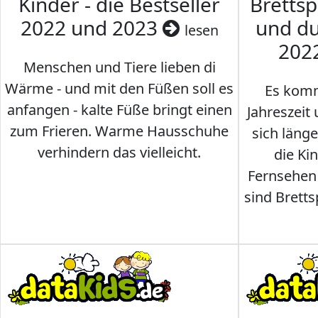
Kinder - die Bestseller
Brettsp
2022 und 2023
und du
lesen
202
Menschen und Tiere lieben di
Wärme - und mit den Füßen soll es
Es komm
anfangen - kalte Füße bringt einen
Jahreszeit 
zum Frieren. Warme Hausschuhe
sich läng
verhindern das vielleicht.
die Ki
Fernsehen
sind Brettsp