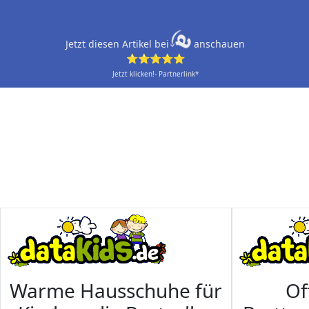
Jetzt diesen Artikel bei
anschauen
⭐⭐⭐⭐⭐
Jetzt klicken!- Partnerlink*
Warme Hausschuhe für
Of