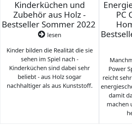
Kinderküchen und
Energi
Zubehör aus Holz -
PC 
Bestseller Sommer 2022
Hom
Bestsel
lesen
Kinder bilden die Realität die sie
sehen im Spiel nach -
Manchma
Kinderküchen sind dabei sehr
Power Sp
beliebt - aus Holz sogar
reicht seh
nachhaltiger als aus Kunststoff.
energiesch
damit d
machen u
h