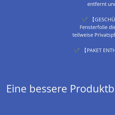
entfernt u
✔ 【GESCHÜTZ
Fensterfolie d
teilweise Privatsp
✔ 【PAKET ENTHAL
Eine bessere Produktb