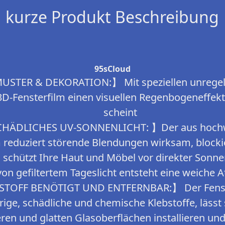
kurze Produkt Beschreibung
95sCloud
ER & DEKORATION:】 Mit speziellen unregel
 3D-Fensterfilm einen visuellen Regenbogeneffek
scheint
ÄDLICHES UV-SONNENLICHT: 】Der aus hochwe
lm reduziert störende Blendungen wirksam, block
 schützt Ihre Haut und Möbel vor direkter Sonn
von gefiltertem Tageslicht entsteht eine weiche 
OFF BENÖTIGT UND ENTFERNBAR:】 Der Fenster
rige, schädliche und chemische Klebstoffe, lässt 
eren und glatten Glasoberflächen installieren u