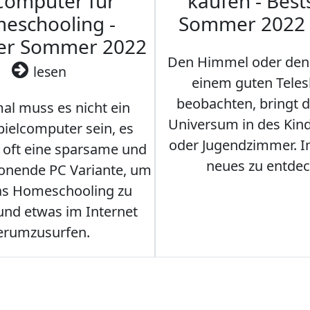
Computer für
kaufen - Best
eschooling -
Sommer 2022
ler Sommer 2022
Den Himmel oder den
lesen
einem guten Teles
beobachten, bringt 
l muss es nicht ein
Universum in des Ki
ielcomputer sein, es
oder Jugendzimmer. 
r oft eine sparsame und
neues zu entdec
onende PC Variante, um
as Homeschooling zu
nd etwas im Internet
erumzusurfen.