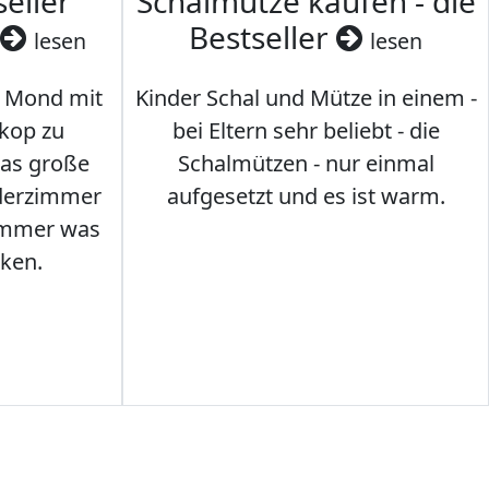
seller
Schalmütze kaufen - die
Bestseller
lesen
lesen
 Mond mit
Kinder Schal und Mütze in einem -
kop zu
bei Eltern sehr beliebt - die
das große
Schalmützen - nur einmal
nderzimmer
aufgesetzt und es ist warm.
Immer was
ken.