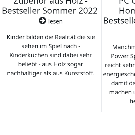
Zubehör aus Holz -
PC 
Bestseller Sommer 2022
Hom
Bestsel
lesen
Kinder bilden die Realität die sie
sehen im Spiel nach -
Manchma
Kinderküchen sind dabei sehr
Power Sp
beliebt - aus Holz sogar
reicht seh
nachhaltiger als aus Kunststoff.
energiesch
damit d
machen u
h