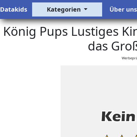
Datakids
Kategorien
Über un
König Pups Lustiges K
das Groß
Werbeprä