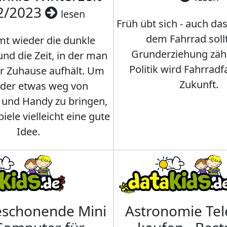
2/2023
lesen
Früh übt sich - auch da
dem Fahrrad soll
t wieder die dunkle
Grunderziehung zähl
und die Zeit, in der man
Politik wird Fahrradf
er Zuhause aufhält. Um
Zukunft.
nder etwas weg von
 und Handy zu bringen,
iele vielleicht eine gute
Idee.
eschonende Mini
Astronomie Te