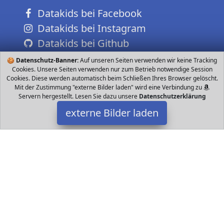
Datakids bei Facebook
Datakids bei Instagram
Datakids bei Github
🍪
Datenschutz-Banner:
Auf unseren Seiten verwenden wir keine Tracking
Cookies. Unsere Seiten verwenden nur zum Betrieb notwendige Session
Cookies. Diese werden automatisch beim Schließen Ihres Browser gelöscht.
Mit der Zustimmung "externe Bilder laden" wird eine Verbindung zu
Servern hergestellt. Lesen Sie dazu unsere
Datenschutzerklärung
externe Bilder laden
JP Barbie
Spielzeug cm hoch für ganz großen Spaß Die Puppe ist beweglich
und erlaubt realistisches Spielen Enthält ausziehbare türkise Keil
Sneaker bedruckten Tü JP Barbie
Datakids ist Teilnehmer am Partnerprogramm der
EU S.à r.l.