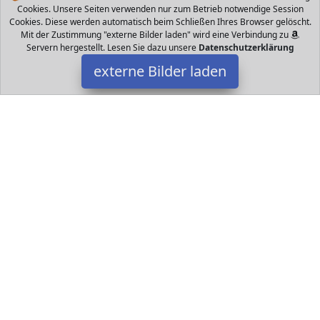
Cookies. Unsere Seiten verwenden nur zum Betrieb notwendige Session
Cookies. Diese werden automatisch beim Schließen Ihres Browser gelöscht.
Mit der Zustimmung "externe Bilder laden" wird eine Verbindung zu
Servern hergestellt. Lesen Sie dazu unsere
Datenschutzerklärung
externe Bilder laden
Barbie
Zubehör rkunftsland Deutschland Abmessungen der
Artikelverpackung zentimeter x zentimeter x zentimeter Anzahl
der Packungen Barbie
Datakids ist Teilnehmer am Partnerprogramm der
EU S.à r.l.
Dieses Partnerprogramm wurde ins Leben gerufen, um Links auf
externe
Internetseiten platzieren zu können. Die Bertreiber von
Datakids verdienen mit Kostenerstattungen durch
mit. Der
Inhalt der Produktseiten auf Datakids kommt von
Service LLC.
Der Inhalt wird wie übertragen und ohne Veränderung
wiedergegeben. Der Inhalt kann sich jederzeit ändern.