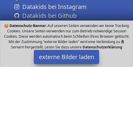
Datakids bei Instagram
Datakids bei Github
🍪
Datenschutz-Banner:
Auf unseren Seiten verwenden wir keine Tracking
Cookies. Unsere Seiten verwenden nur zum Betrieb notwendige Session
Cookies. Diese werden automatisch beim Schließen Ihres Browser gelöscht.
Mit der Zustimmung "externe Bilder laden" wird eine Verbindung zu
Servern hergestellt. Lesen Sie dazu unsere
Datenschutzerklärung
externe Bilder laden
Barbie
Babyartikel helsea Dschungelabenteuer inspirierten Puppen und
Spielsets beflügeln die Fantasie von Kindern Mit ihnen lassen sich
tolle Abenteuer mit Tierfreun Barbie
Datakids ist Teilnehmer am Partnerprogramm der
EU S.à r.l.
Dieses Partnerprogramm wurde ins Leben gerufen, um Links auf
externe
Internetseiten platzieren zu können. Die Bertreiber von