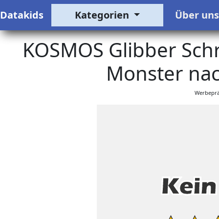
Datakids
Kategorien
Über un
KOSMOS Glibber Schre
Monster nac
Werbeprä