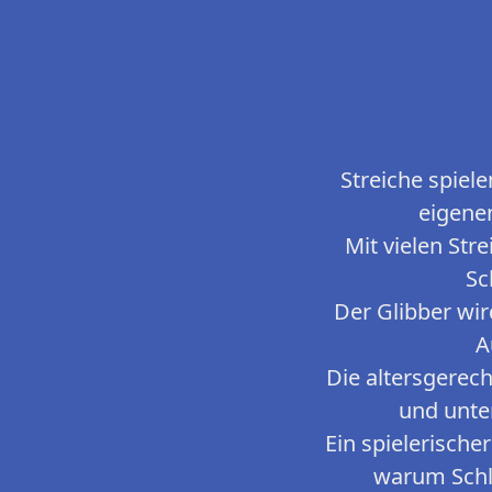
Streiche spiel
eigene
Mit vielen St
Sc
Der Glibber wir
A
Die altersgerecht
und unte
Ein spielerisch
warum Schl