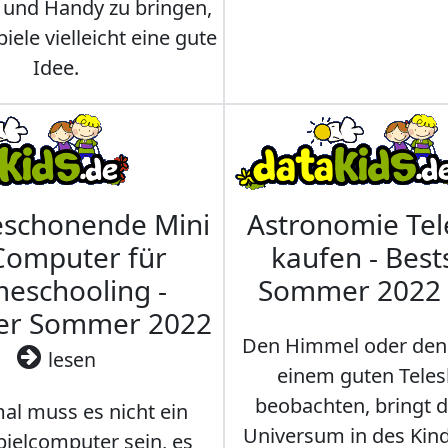
 und Handy zu bringen,
iele vielleicht eine gute
Idee.
eschonende Mini
Astronomie Te
Computer für
kaufen - Best
eschooling -
Sommer 2022
ler Sommer 2022
Den Himmel oder den
lesen
einem guten Teles
beobachten, bringt 
l muss es nicht ein
Universum in des Ki
ielcomputer sein, es