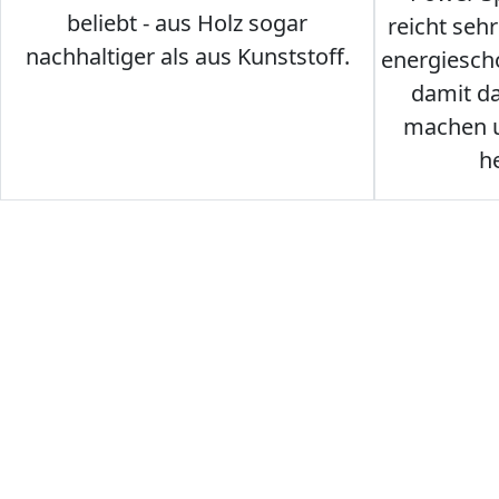
beliebt - aus Holz sogar
reicht seh
nachhaltiger als aus Kunststoff.
energiesch
damit d
machen u
h