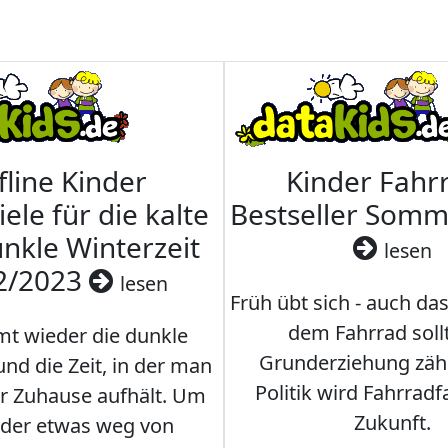
fline Kinder
Kinder Fahrr
iele für die kalte
Bestseller Som
nkle Winterzeit
lesen
2/2023
lesen
Früh übt sich - auch da
dem Fahrrad soll
t wieder die dunkle
Grunderziehung zähl
und die Zeit, in der man
Politik wird Fahrradf
er Zuhause aufhält. Um
Zukunft.
nder etwas weg von