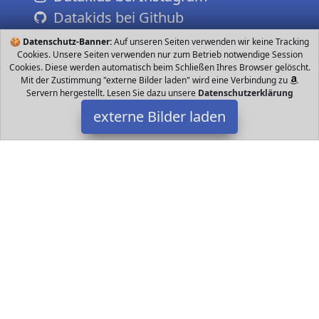
Datakids bei Github
🍪
Datenschutz-Banner:
Auf unseren Seiten verwenden wir keine Tracking
Cookies. Unsere Seiten verwenden nur zum Betrieb notwendige Session
Cookies. Diese werden automatisch beim Schließen Ihres Browser gelöscht.
Mit der Zustimmung "externe Bilder laden" wird eine Verbindung zu
Servern hergestellt. Lesen Sie dazu unsere
Datenschutzerklärung
externe Bilder laden
tech rc
HD P HD Kamera erfasst atemberaubende Landschaften
Ausgestattet mit dem neuesten Höhe Halten System Optical Flow
System Stabilität in der tech rc
Datakids ist Teilnehmer am Partnerprogramm der
EU S.à r.l.
Dieses Partnerprogramm wurde ins Leben gerufen, um Links auf
externe
Internetseiten platzieren zu können. Die Bertreiber von
Datakids verdienen mit Kostenerstattungen durch
mit. Der