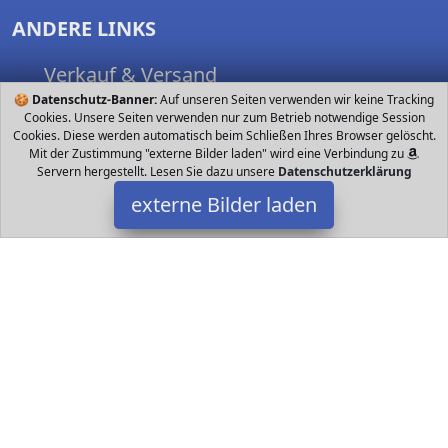
ANDERE LINKS
Verkauf & Versand
🍪
Datenschutz-Banner:
Nutzungsbedingungen
Auf unseren Seiten verwenden wir keine Tracking
Cookies. Unsere Seiten verwenden nur zum Betrieb notwendige Session
Spielsachen finden
Cookies. Diese werden automatisch beim Schließen Ihres Browser gelöscht.
Mit der Zustimmung "externe Bilder laden" wird eine Verbindung zu
Servern hergestellt. Lesen Sie dazu unsere
Datenschutzerklärung
externe Bilder laden
FOLLOW US
Datakids bei Facebook
Datakids bei Instagram
Datakids bei Github