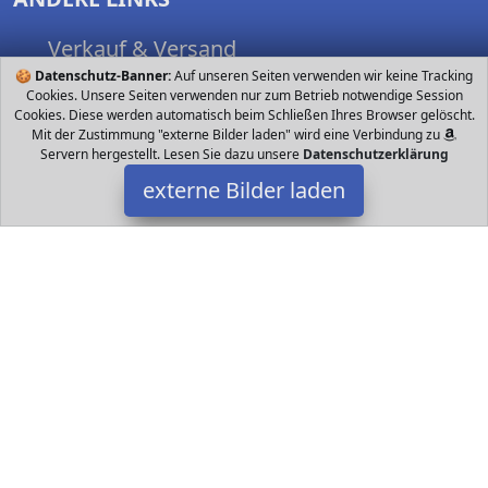
Verkauf & Versand
🍪
Datenschutz-Banner:
Nutzungsbedingungen
Auf unseren Seiten verwenden wir keine Tracking
Cookies. Unsere Seiten verwenden nur zum Betrieb notwendige Session
Spielsachen finden
Cookies. Diese werden automatisch beim Schließen Ihres Browser gelöscht.
Mit der Zustimmung "externe Bilder laden" wird eine Verbindung zu
Servern hergestellt. Lesen Sie dazu unsere
Datenschutzerklärung
externe Bilder laden
FOLLOW US
Datakids bei Facebook
Datakids bei Instagram
Datakids bei Github