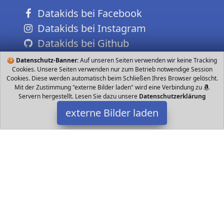
Datakids bei Facebook
Datakids bei Instagram
Datakids bei Github
🍪
Datenschutz-Banner:
Auf unseren Seiten verwenden wir keine Tracking
Cookies. Unsere Seiten verwenden nur zum Betrieb notwendige Session
Cookies. Diese werden automatisch beim Schließen Ihres Browser gelöscht.
Mit der Zustimmung "externe Bilder laden" wird eine Verbindung zu
Servern hergestellt. Lesen Sie dazu unsere
Datenschutzerklärung
externe Bilder laden
Kosmos
Spielzeug set zur Aufzucht von Salzkrebsen Erlebe die spannende
Welt der Biologie Möchtest du wissen wie Urzeittiere aussahen
und wie sich aus Larven echte Kr Kosmos
Datakids ist Teilnehmer am Partnerprogramm der
EU S.à r.l.