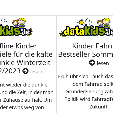
fline Kinder
Kinder Fahrr
iele für die kalte
Bestseller Som
nkle Winterzeit
lesen
2/2023
lesen
Früh übt sich - auch da
dem Fahrrad soll
t wieder die dunkle
Grunderziehung zähl
und die Zeit, in der man
Politik wird Fahrradf
er Zuhause aufhält. Um
Zukunft.
nder etwas weg von