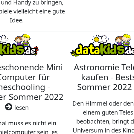
 und Handy zu bringen,
iele vielleicht eine gute
Idee.
eschonende Mini
Astronomie Te
Computer für
kaufen - Best
eschooling -
Sommer 2022
ler Sommer 2022
Den Himmel oder den
lesen
einem guten Teles
beobachten, bringt 
l muss es nicht ein
Universum in des Ki
ielcomputer sein, es