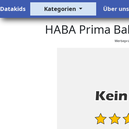
Datakids
Kategorien
Über un
HABA Prima Ball
Werbeprä