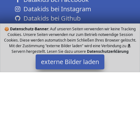
Datakids bei Instagram
Datakids bei Github
🍪
Datenschutz-Banner:
Auf unseren Seiten verwenden wir keine Tracking
Cookies. Unsere Seiten verwenden nur zum Betrieb notwendige Session
Cookies. Diese werden automatisch beim Schließen Ihres Browser gelöscht.
Mit der Zustimmung "externe Bilder laden" wird eine Verbindung zu
Servern hergestellt. Lesen Sie dazu unsere
Datenschutzerklärung
externe Bilder laden
AntHouse
Spielzeug AMEISEN Die natürliche Ameisenfarm mit Sand MINI
besteht aus einem Acryl Sandwich x x cm und einer Futterbox
inclusive Deckel x x AntHouse
Datakids ist Teilnehmer am Partnerprogramm der
EU S.à r.l.
Dieses Partnerprogramm wurde ins Leben gerufen, um Links auf