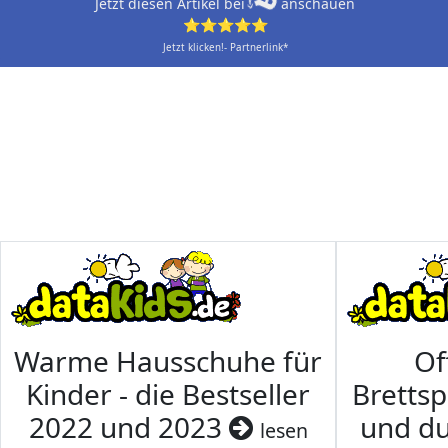
Jetzt diesen Artikel bei
anschauen
⭐⭐⭐⭐⭐
Jetzt klicken!- Partnerlink*
Warme Hausschuhe für
Of
Kinder - die Bestseller
Brettsp
2022 und 2023
und du
lesen