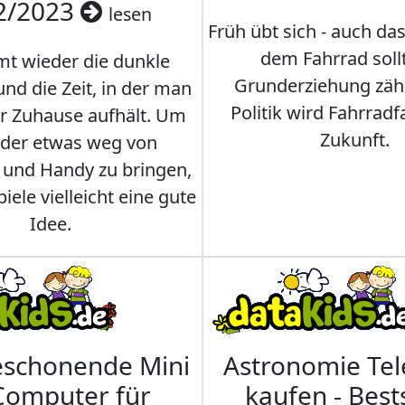
2/2023
lesen
Früh übt sich - auch da
dem Fahrrad soll
t wieder die dunkle
Grunderziehung zähl
und die Zeit, in der man
Politik wird Fahrradf
er Zuhause aufhält. Um
Zukunft.
nder etwas weg von
 und Handy zu bringen,
iele vielleicht eine gute
Idee.
eschonende Mini
Astronomie Te
Computer für
kaufen - Best