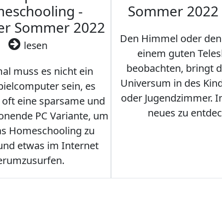
eschooling -
Sommer 2022
ler Sommer 2022
Den Himmel oder den
lesen
einem guten Teles
beobachten, bringt 
l muss es nicht ein
Universum in des Ki
ielcomputer sein, es
oder Jugendzimmer. 
r oft eine sparsame und
neues zu entdec
onende PC Variante, um
as Homeschooling zu
nd etwas im Internet
erumzusurfen.