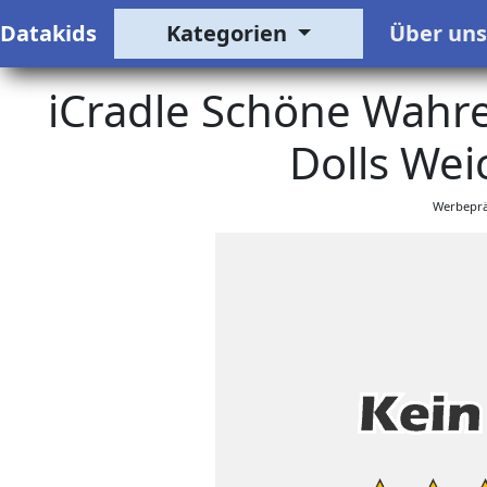
Datakids
Kategorien
Über un
iCradle Schöne Wahr
Dolls Weic
Werbeprä