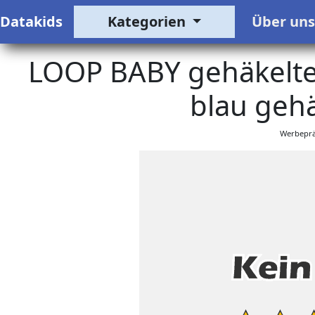
Datakids
Kategorien
Über un
LOOP BABY gehäkelter
blau gehä
Werbeprä