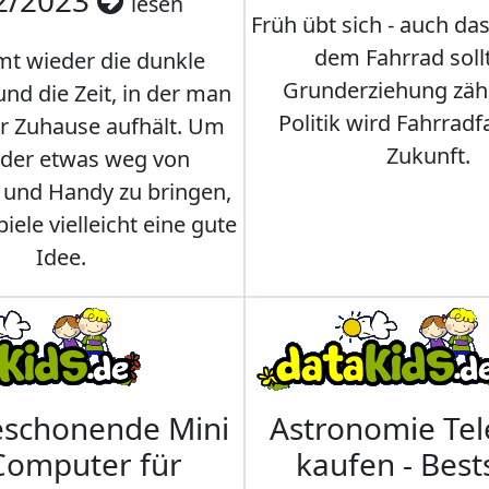
2/2023
lesen
Früh übt sich - auch da
dem Fahrrad soll
t wieder die dunkle
Grunderziehung zähl
und die Zeit, in der man
Politik wird Fahrradf
er Zuhause aufhält. Um
Zukunft.
nder etwas weg von
 und Handy zu bringen,
iele vielleicht eine gute
Idee.
eschonende Mini
Astronomie Te
Computer für
kaufen - Best