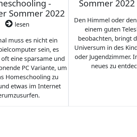
eschooling -
Sommer 2022
ler Sommer 2022
Den Himmel oder den
lesen
einem guten Teles
beobachten, bringt 
l muss es nicht ein
Universum in des Ki
ielcomputer sein, es
oder Jugendzimmer. 
r oft eine sparsame und
neues zu entdec
onende PC Variante, um
as Homeschooling zu
nd etwas im Internet
erumzusurfen.