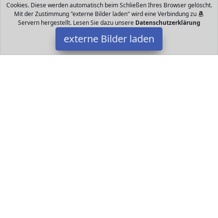
Cookies. Diese werden automatisch beim Schließen Ihres Browser gelöscht.
Mit der Zustimmung "externe Bilder laden" wird eine Verbindung zu
Servern hergestellt. Lesen Sie dazu unsere
Datenschutzerklärung
externe Bilder laden
Kleiner Held
as elastische Baby Tragetuch stärkt die Bindung zwischen Eltern
und Kind Das Baby fühlt sich im Babytragetuch geborgen und
genießt die warme Körp Kleiner Held
Datakids ist Teilnehmer am Partnerprogramm der
EU S.à r.l.
Dieses Partnerprogramm wurde ins Leben gerufen, um Links auf
externe
Internetseiten platzieren zu können. Die Bertreiber von
Datakids verdienen mit Kostenerstattungen durch
mit. Der
Inhalt der Produktseiten auf Datakids kommt von
Service LLC.
Der Inhalt wird wie übertragen und ohne Veränderung
wiedergegeben. Der Inhalt kann sich jederzeit ändern.